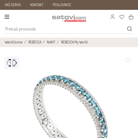
VAŠ SERVIS
KONTAKT
POSLOVNICE
WatchCentar
REBECCA
NAKIT
REBECCA My World