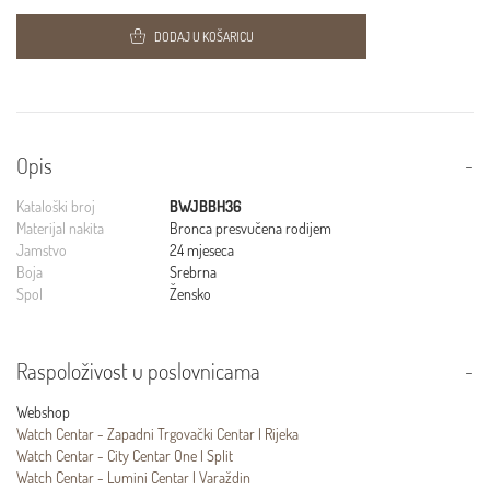
DODAJ U KOŠARICU
Opis
Kataloški broj
BWJBBH36
Materijal nakita
Bronca presvučena rodijem
Jamstvo
24 mjeseca
Boja
Srebrna
Spol
Žensko
Raspoloživost u poslovnicama
Webshop
Watch Centar - Zapadni Trgovački Centar | Rijeka
Watch Centar - City Centar One | Split
Watch Centar - Lumini Centar | Varaždin