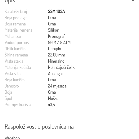
Kataloški broj
SSM.103A
Boja podloge
Crna
Boja remena
Crna
Materijal remena
Silikon
Mehanizam
Kronograf
Vodootpornost
50 M / 5 ATM
Oblik kućišta
Okruglo
Širina remena
22.00 mm
Vrsta stakla
Mineralno
Materijal kućišta
Nehrđajući čelik
Vrsta sata
Analogni
Boja kućišta
Crna
Jamstvo
24 mjeseca
Boja
Crna
Spol
Muško
Promjer kućišta
43,5
Raspoloživost u poslovnicama
Webshop