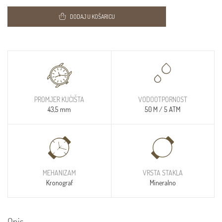
DODAJ U KOŠARICU
PROMJER KUĆIŠTA
VODOOTPORNOST
43,5 mm
50 M / 5 ATM
MEHANIZAM
VRSTA STAKLA
Kronograf
Mineralno
Opis