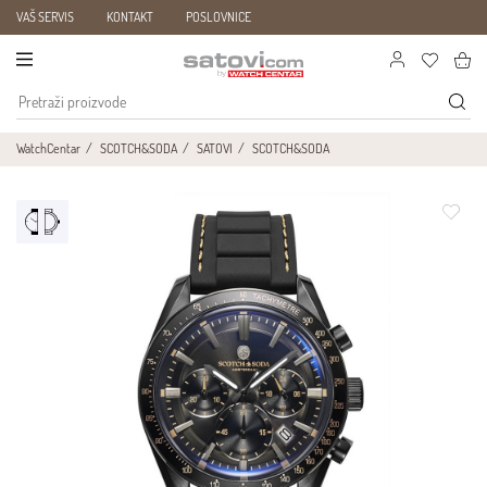
VAŠ SERVIS
KONTAKT
POSLOVNICE
WatchCentar
SCOTCH&SODA
SATOVI
SCOTCH&SODA