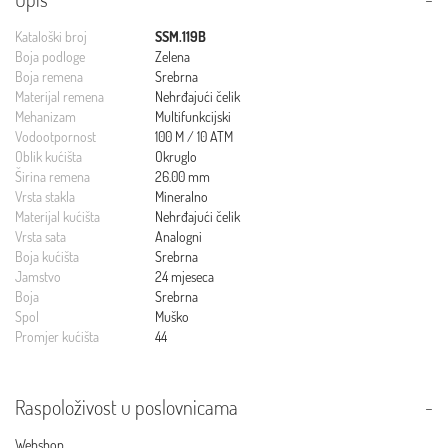
Kataloški broj
SSM.119B
Boja podloge
Zelena
Boja remena
Srebrna
Materijal remena
Nehrđajući čelik
Mehanizam
Multifunkcijski
Vodootpornost
100 M / 10 ATM
Oblik kućišta
Okruglo
Širina remena
26.00 mm
Vrsta stakla
Mineralno
Materijal kućišta
Nehrđajući čelik
Vrsta sata
Analogni
Boja kućišta
Srebrna
Jamstvo
24 mjeseca
Boja
Srebrna
Spol
Muško
Promjer kućišta
44
Raspoloživost u poslovnicama
Webshop