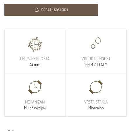
DODAJ U KOŠARICU
PROMJER KUĆIŠTA
VODOOTPORNOST
44 mm
100 M / 10 ATM
MEHANIZAM
VRSTA STAKLA
Multifunkcijski
Mineralno
Opis