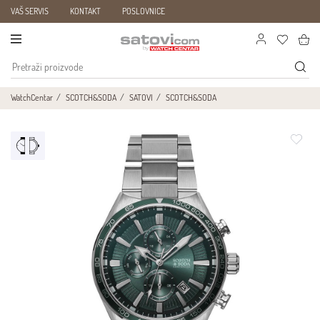
VAŠ SERVIS
KONTAKT
POSLOVNICE
WatchCentar
SCOTCH&SODA
SATOVI
SCOTCH&SODA