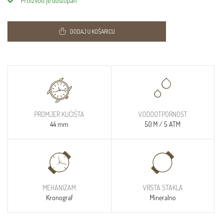
Proizvod je dostupan
DODAJ U KOŠARICU
PROMJER KUĆIŠTA
VODOOTPORNOST
44 mm
50 M / 5 ATM
MEHANIZAM
VRSTA STAKLA
Kronograf
Mineralno