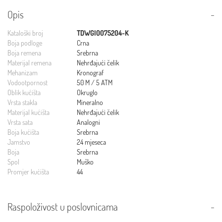
Opis
Kataloški broj
TDWGI0075204-K
Boja podloge
Crna
Boja remena
Srebrna
Materijal remena
Nehrđajući čelik
Mehanizam
Kronograf
Vodootpornost
50 M / 5 ATM
Oblik kućišta
Okruglo
Vrsta stakla
Mineralno
Materijal kućišta
Nehrđajući čelik
Vrsta sata
Analogni
Boja kućišta
Srebrna
Jamstvo
24 mjeseca
Boja
Srebrna
Spol
Muško
Promjer kućišta
44
Raspoloživost u poslovnicama