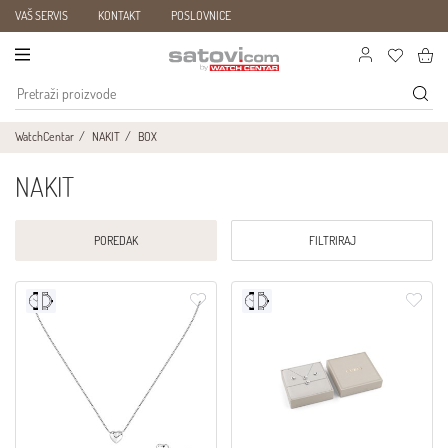
VAŠ SERVIS
KONTAKT
POSLOVNICE
WatchCentar
NAKIT
BOX
NAKIT
POREDAK
FILTRIRAJ