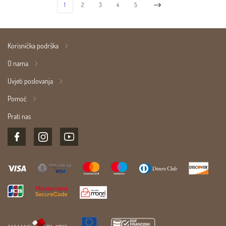
1
2
3
4
5
Korisnička podrška
O nama
Uvjeti poslovanja
Pomoć
Prati nas