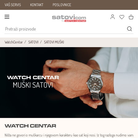
VAŠ SERVIS
KONTAKT
POSLOVNICE
WatchCentar
SATOVI
SATOVI MUŠKI
Ništa ne govori o muškarcu i njegovom karakteru kao sat koji nosi. Iz tog razloga nudimo vam