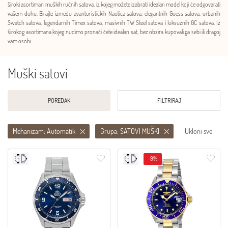
široki asortiman muških ručnih satova, iz kojeg možete izabrati idealan model koji će odgovarati
vašem duhu. Birajte između avanturističkih Nautica satova, elegantnih Guess satova, urbanih
Swatch satova, legendarnih Timex satova, masivnih TW Steel satova i luksuznih GC satova. Iz
širokog asortimana kojeg nudimo pronaći ćete idealan sat, bez obzira kupovali ga sebi ili dragoj
vam osobi.
Muški satovi
POREDAK
FILTRIRAJ
Mehanizam: Automatik
Grupa: SATOVI MUŠKI
Ukloni sve
-9%