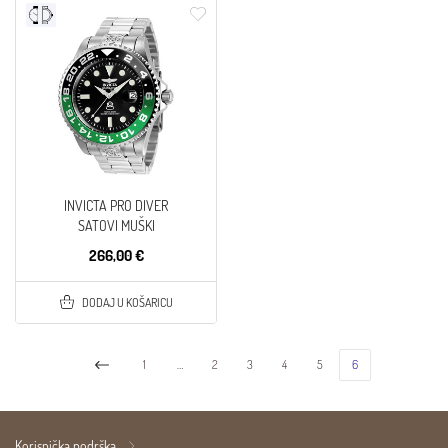
INVICTA PRO DIVER
SATOVI MUŠKI
266,00 €
DODAJ U KOŠARICU
1
…
2
3
4
5
6
Korisnička podrška