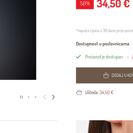
34,50 €
50%
*najniža cijena u 30 dana prije poč
Dostupnost u poslovnicama
Proizvod je dostupan
DODAJ U KO
Ušteda:
34,50 €