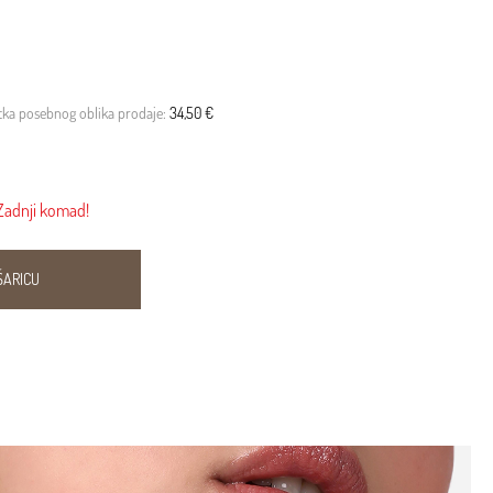
etka posebnog oblika prodaje:
34,50 €
Zadnji komad!
ŠARICU