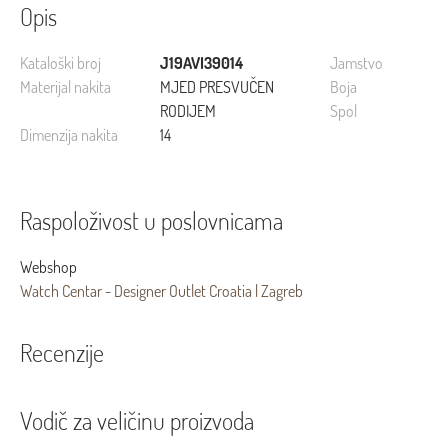
Opis
Kataloški broj
J19AVI39014
Jamstvo
Materijal nakita
MJED PRESVUČEN
Boja
RODIJEM
Spol
Dimenzija nakita
14
Raspoloživost u poslovnicama
Webshop
Watch Centar - Designer Outlet Croatia | Zagreb
Recenzije
Vodič za veličinu proizvoda