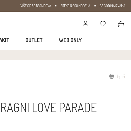
VIŠE OD 50 BRANDOVA
PREKO 5.000 MODELA
32 GODINA S VAMA
AKIT
OUTLET
WEB ONLY
Ispiši
RRAGNI LOVE PARADE