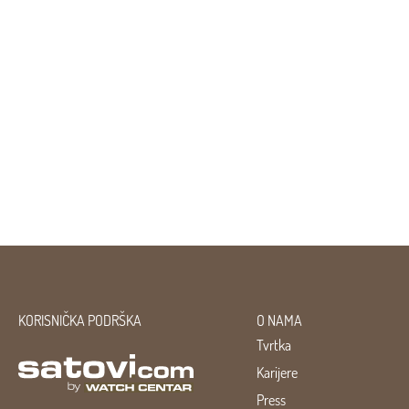
KORISNIČKA PODRŠKA
O NAMA
Tvrtka
Karijere
Press