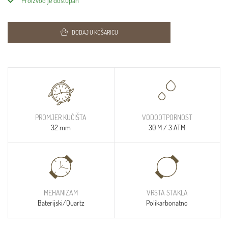
Proizvod je dostupan
DODAJ U KOŠARICU
PROMJER KUĆIŠTA
VODOOTPORNOST
32 mm
30 M / 3 ATM
MEHANIZAM
VRSTA STAKLA
Baterijski/Quartz
Polikarbonatno