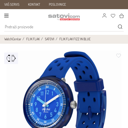
VAŠ SERVIS
KONTAKT
POSLOVNICE
WatchCentar
FLIK FLAK
SATOVI
FLIK FLAK FIZZ IN BLUE