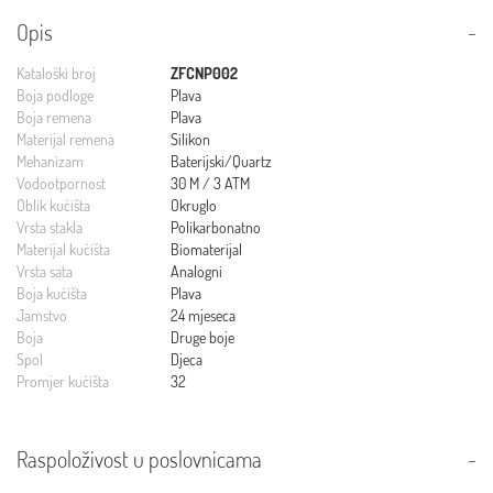
Opis
Kataloški broj
ZFCNP002
Boja podloge
Plava
Boja remena
Plava
Materijal remena
Silikon
Mehanizam
Baterijski/Quartz
Vodootpornost
30 M / 3 ATM
Oblik kućišta
Okruglo
Vrsta stakla
Polikarbonatno
Materijal kućišta
Biomaterijal
Vrsta sata
Analogni
Boja kućišta
Plava
Jamstvo
24 mjeseca
Boja
Druge boje
Spol
Djeca
Promjer kućišta
32
Raspoloživost u poslovnicama