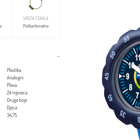
VRSTA STAKLA
tz
Polikarbonatno
Plastika
Analogni
Plava
24 mjeseca
Druge boje
Djeca
34,75