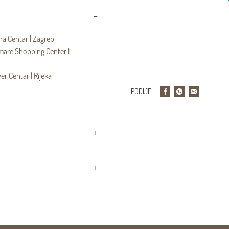
na Centar | Zagreb
mare Shopping Center |
r Centar | Rijeka
PODIJELI