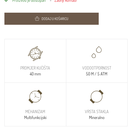
Proizvod je dostupan
Zadnji komad!
DODAJ U KOŠARICU
PROMJER KUĆIŠTA
VODOOTPORNOST
40 mm
50 M / 5 ATM
MEHANIZAM
VRSTA STAKLA
Multifunkcijski
Mineralno