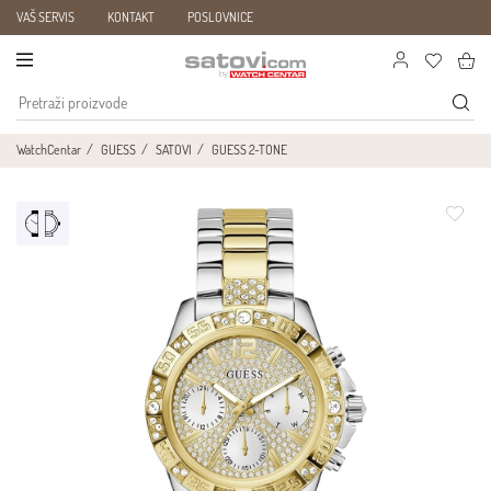
VAŠ SERVIS
KONTAKT
POSLOVNICE
WatchCentar
GUESS
SATOVI
GUESS 2-TONE