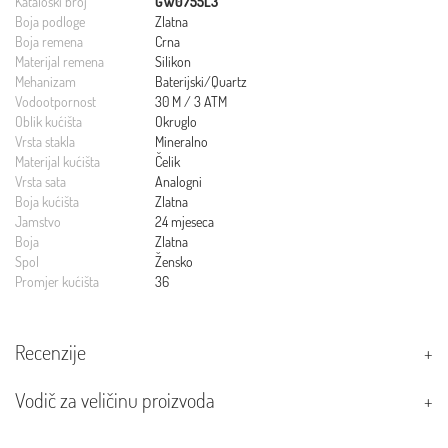
Kataloški broj
GW0755L3
Boja podloge
Zlatna
Boja remena
Crna
Materijal remena
Silikon
Mehanizam
Baterijski/Quartz
Vodootpornost
30 M / 3 ATM
Oblik kućišta
Okruglo
Vrsta stakla
Mineralno
Materijal kućišta
Čelik
Vrsta sata
Analogni
Boja kućišta
Zlatna
Jamstvo
24 mjeseca
Boja
Zlatna
Spol
Žensko
Promjer kućišta
36
Recenzije
Vodič za veličinu proizvoda