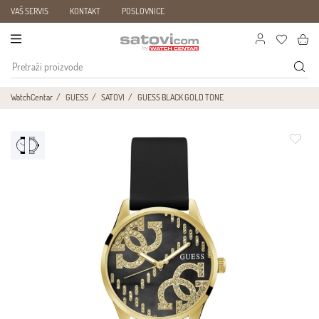
VAŠ SERVIS
KONTAKT
POSLOVNICE
WatchCentar
GUESS
SATOVI
GUESS BLACK GOLD TONE