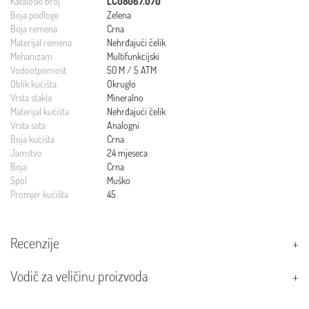
Kataloški broj
LC08067.070
Boja podloge
Zelena
Boja remena
Crna
Materijal remena
Nehrđajući čelik
Mehanizam
Multifunkcijski
Vodootpornost
50 M / 5 ATM
Oblik kućišta
Okruglo
Vrsta stakla
Mineralno
Materijal kućišta
Nehrđajući čelik
Vrsta sata
Analogni
Boja kućišta
Crna
Jamstvo
24 mjeseca
Boja
Crna
Spol
Muško
Promjer kućišta
45
Recenzije
Vodič za veličinu proizvoda