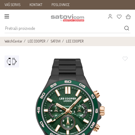
VAŠ SERVIS
KONTAKT
POSLOVNICE
WatchCentar
LEE COOPER
SATOVI
LEE COOPER