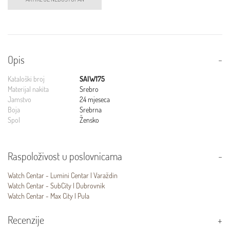
Opis
Kataloški broj
SAIW175
Materijal nakita
Srebro
Jamstvo
24 mjeseca
Boja
Srebrna
Spol
Žensko
Raspoloživost u poslovnicama
Watch Centar - Lumini Centar | Varaždin
Watch Centar - SubCity | Dubrovnik
Watch Centar - Max City | Pula
Recenzije