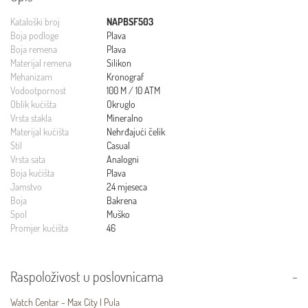
Kataloški broj
NAPBSF503
Boja podloge
Plava
Boja remena
Plava
Materijal remena
Silikon
Mehanizam
Kronograf
Vodootpornost
100 M / 10 ATM
Oblik kućišta
Okruglo
Vrsta stakla
Mineralno
Materijal kućišta
Nehrđajući čelik
Stil
Casual
Vrsta sata
Analogni
Boja kućišta
Plava
Jamstvo
24 mjeseca
Boja
Bakrena
Spol
Muško
Promjer kućišta
46
Raspoloživost u poslovnicama
Watch Centar - Max City | Pula