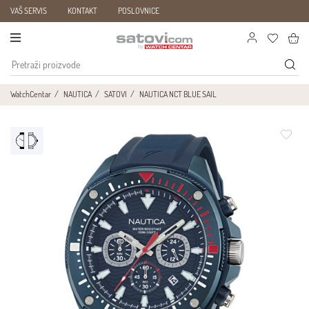
VAŠ SERVIS
KONTAKT
POSLOVNICE
WatchCentar
NAUTICA
SATOVI
NAUTICA NCT BLUE SAIL