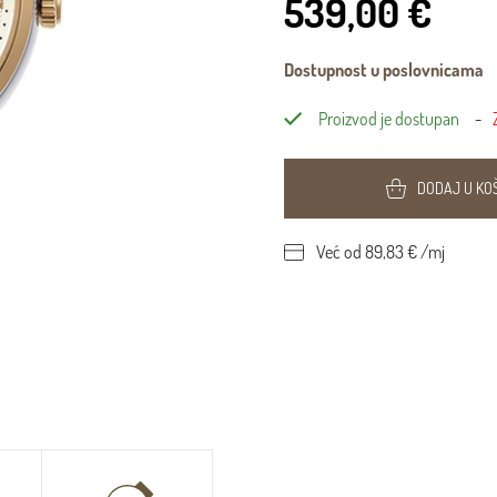
539,00 €
Dostupnost u poslovnicama
Proizvod je dostupan
DODAJ U KO
Već od 89,83 € /mj