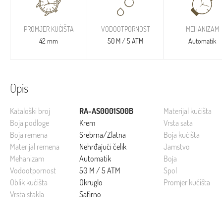
PROMJER KUĆIŠTA
VODOOTPORNOST
MEHANIZAM
42 mm
50 M / 5 ATM
Automatik
Opis
Kataloški broj
RA-AS0001S00B
Materijal kućišta
Boja podloge
Krem
Vrsta sata
Boja remena
Srebrna/Zlatna
Boja kućišta
Materijal remena
Nehrđajući čelik
Jamstvo
Mehanizam
Automatik
Boja
Vodootpornost
50 M / 5 ATM
Spol
Oblik kućišta
Okruglo
Promjer kućišta
Vrsta stakla
Safirno