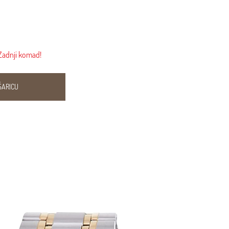
Zadnji komad!
ŠARICU