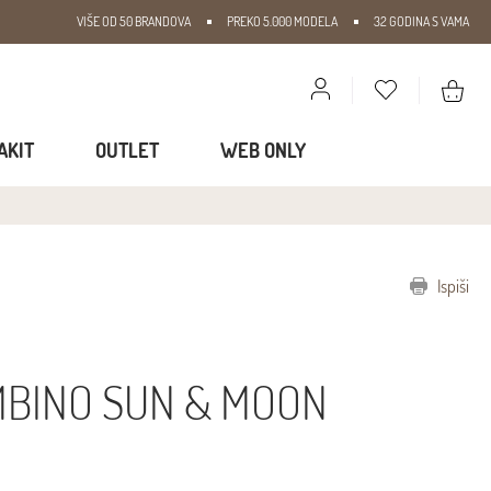
VIŠE OD 50 BRANDOVA
PREKO 5.000 MODELA
32 GODINA S VAMA
AKIT
OUTLET
WEB ONLY
Ispiši
I
MBINO SUN & MOON