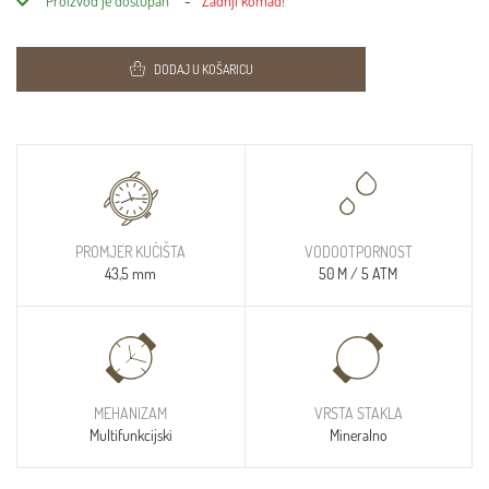
Proizvod je dostupan
Zadnji komad!
DODAJ U KOŠARICU
PROMJER KUĆIŠTA
VODOOTPORNOST
43,5 mm
50 M / 5 ATM
MEHANIZAM
VRSTA STAKLA
Multifunkcijski
Mineralno