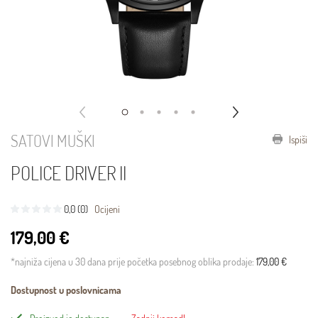
SATOVI MUŠKI
Ispiši
POLICE DRIVER II
0,0 (0)
Ocijeni
179,00 €
*najniža cijena u 30 dana prije početka posebnog oblika prodaje:
179,00 €
Dostupnost u poslovnicama