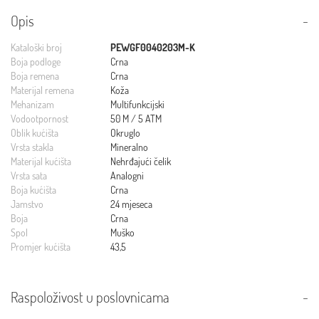
Opis
Kataloški broj
PEWGF0040203M-K
Boja podloge
Crna
Boja remena
Crna
Materijal remena
Koža
Mehanizam
Multifunkcijski
Vodootpornost
50 M / 5 ATM
Oblik kućišta
Okruglo
Vrsta stakla
Mineralno
Materijal kućišta
Nehrđajući čelik
Vrsta sata
Analogni
Boja kućišta
Crna
Jamstvo
24 mjeseca
Boja
Crna
Spol
Muško
Promjer kućišta
43,5
Raspoloživost u poslovnicama