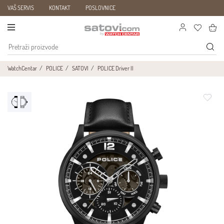
VAŠ SERVIS
KONTAKT
POSLOVNICE
WatchCentar
POLICE
SATOVI
POLICE Driver II