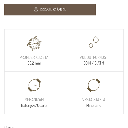
DODAJ U KOŠARICU
PROMJER KUĆIŠTA
VODOOTPORNOST
33,2 mm
30 M / 3 ATM
MEHANIZAM
VRSTA STAKLA
Baterijski/Quartz
Mineralno
Opis