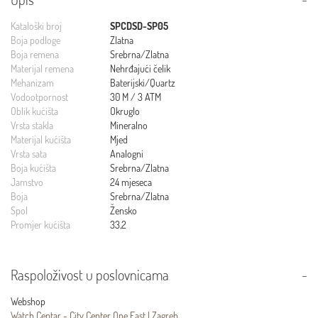
Kataloški broj
SPCDSD-SP05
Boja podloge
Zlatna
Boja remena
Srebrna/Zlatna
Materijal remena
Nehrđajući čelik
Mehanizam
Baterijski/Quartz
Vodootpornost
30 M / 3 ATM
Oblik kućišta
Okruglo
Vrsta stakla
Mineralno
Materijal kućišta
Mjed
Vrsta sata
Analogni
Boja kućišta
Srebrna/Zlatna
Jamstvo
24 mjeseca
Boja
Srebrna/Zlatna
Spol
Žensko
Promjer kućišta
33,2
Raspoloživost u poslovnicama
Webshop
Watch Centar - City Center One East | Zagreb