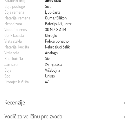
Kataloški broj
SB07S120
Boja podloge
Siva
Boja remena
Ljubičasta
Materijal remena
Guma/Silikon
Mehanizam
Baterijski/Quartz
Vodootpornost
30 M / 3 ATM
Oblik kućišta
Okruglo
Vrsta stakla
Polikarbonatno
Materijal kućišta
Nehrđajući čelik
Vrsta sata
Analogni
Boja kućišta
Siva
Jamstvo
24 mjeseca
Boja
Višebojna
Spol
Unisex
Promjer kućišta
47
Recenzije
Vodič za veličinu proizvoda