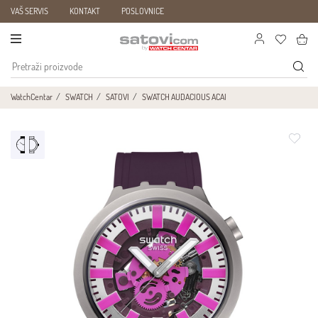
VAŠ SERVIS
KONTAKT
POSLOVNICE
WatchCentar
SWATCH
SATOVI
SWATCH AUDACIOUS ACAI