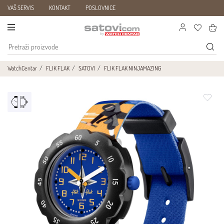
VAŠ SERVIS
KONTAKT
POSLOVNICE
WatchCentar
FLIK FLAK
SATOVI
FLIK FLAK NINJAMAZING