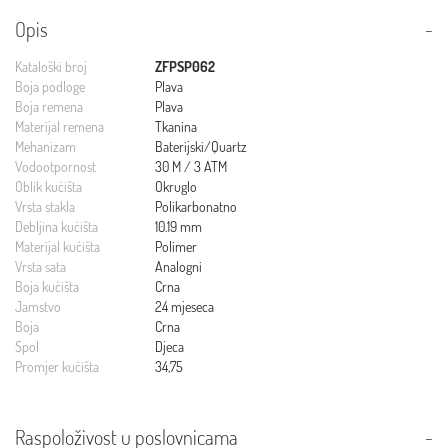
Opis
Kataloški broj
ZFPSP062
Boja podloge
Plava
Boja remena
Plava
Materijal remena
Tkanina
Mehanizam
Baterijski/Quartz
Vodootpornost
30 M / 3 ATM
Oblik kućišta
Okruglo
Vrsta stakla
Polikarbonatno
Debljina kućišta
10.19 mm
Materijal kućišta
Polimer
Vrsta sata
Analogni
Boja kućišta
Crna
Jamstvo
24 mjeseca
Boja
Crna
Spol
Djeca
Promjer kućišta
34,75
Raspoloživost u poslovnicama