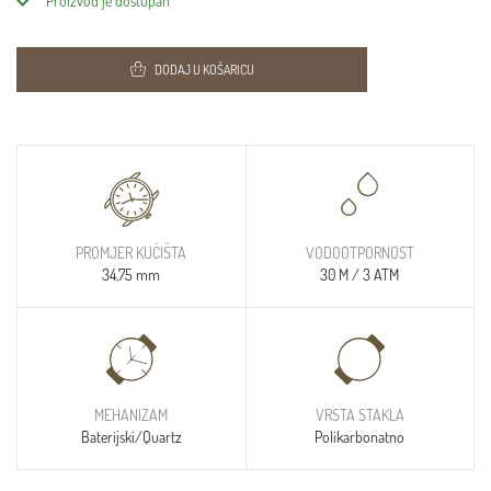
Proizvod je dostupan
DODAJ U KOŠARICU
PROMJER KUĆIŠTA
VODOOTPORNOST
34,75 mm
30 M / 3 ATM
MEHANIZAM
VRSTA STAKLA
Baterijski/Quartz
Polikarbonatno